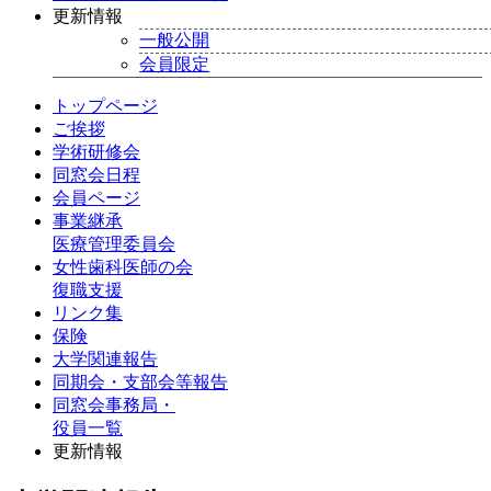
更新情報
一般公開
会員限定
トップページ
ご挨拶
学術研修会
同窓会日程
会員ページ
事業継承
医療管理委員会
女性歯科医師の会
復職支援
リンク集
保険
大学関連報告
同期会・支部会等報告
同窓会事務局・
役員一覧
更新情報