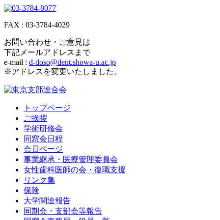
FAX : 03-3784-4029
お問い合わせ・ご意見は
下記メールアドレスまで
e-mail :
d-doso@dent.showa-u.ac.jp
※アドレスを変更いたしました。
トップページ
ご挨拶
学術研修会
同窓会日程
会員ページ
事業継承・医療管理委員会
女性歯科医師の会・復職支援
リンク集
保険
大学関連報告
同期会・支部会等報告