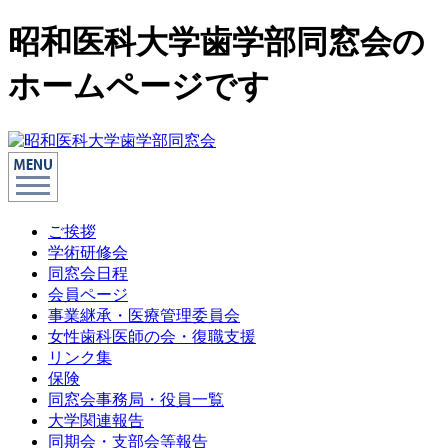
昭和医科大学歯学部同窓会の
ホームページです
ご挨拶
学術研修会
同窓会日程
会員ページ
事業継承・医療管理委員会
女性歯科医師の会・復職支援
リンク集
保険
同窓会事務局・役員一覧
大学関連報告
同期会・支部会等報告