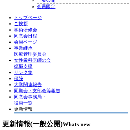
一般公開
会員限定
トップページ
ご挨拶
学術研修会
同窓会日程
会員ページ
事業継承
医療管理委員会
女性歯科医師の会
復職支援
リンク集
保険
大学関連報告
同期会・支部会等報告
同窓会事務局・
役員一覧
更新情報
更新情報(一般公開)
Whats new