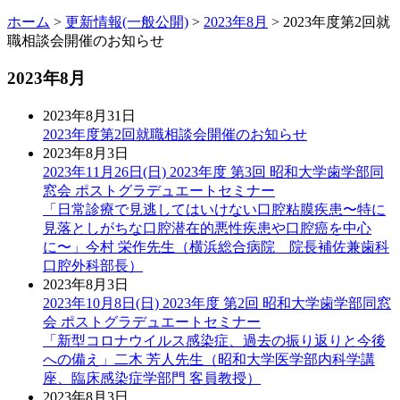
ホーム
>
更新情報(一般公開)
>
2023年8月
> 2023年度第2回就
職相談会開催のお知らせ
2023年8月
2023年8月31日
2023年度第2回就職相談会開催のお知らせ
2023年8月3日
2023年11月26日(日) 2023年度 第3回 昭和大学歯学部同
窓会 ポストグラデュエートセミナー
「日常診療で見逃してはいけない口腔粘膜疾患〜特に
見落としがちな口腔潜在的悪性疾患や口腔癌を中心
に〜」今村 栄作先生（横浜総合病院 院長補佐兼歯科
口腔外科部長）
2023年8月3日
2023年10月8日(日) 2023年度 第2回 昭和大学歯学部同窓
会 ポストグラデュエートセミナー
「新型コロナウイルス感染症、過去の振り返りと今後
への備え」二木 芳人先生（昭和大学医学部内科学講
座、臨床感染症学部門 客員教授）
2023年8月3日