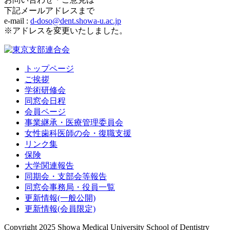
下記メールアドレスまで
e-mail :
d-doso@dent.showa-u.ac.jp
※アドレスを変更いたしました。
トップページ
ご挨拶
学術研修会
同窓会日程
会員ページ
事業継承・医療管理委員会
女性歯科医師の会・復職支援
リンク集
保険
大学関連報告
同期会・支部会等報告
同窓会事務局・役員一覧
更新情報(一般公開)
更新情報(会員限定)
Copyright 2025 Showa Medical University School of Dentistry