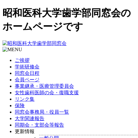
昭和医科大学歯学部同窓会の
ホームページです
ご挨拶
学術研修会
同窓会日程
会員ページ
事業継承・医療管理委員会
女性歯科医師の会・復職支援
リンク集
保険
同窓会事務局・役員一覧
大学関連報告
同期会・支部会等報告
更新情報