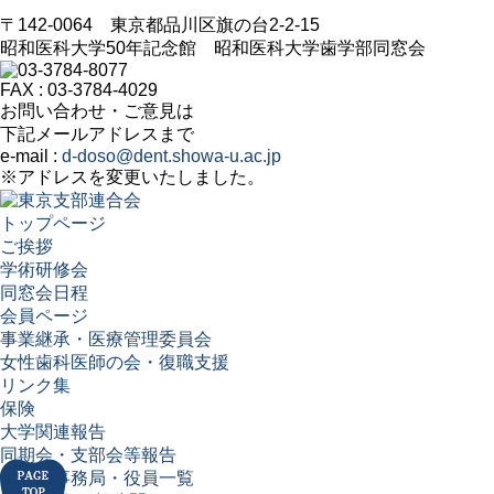
〒142-0064 東京都品川区旗の台2-2-15
昭和医科大学50年記念館 昭和医科大学歯学部同窓会
FAX : 03-3784-4029
お問い合わせ・ご意見は
下記メールアドレスまで
e-mail :
d-doso@dent.showa-u.ac.jp
※アドレスを変更いたしました。
トップページ
ご挨拶
学術研修会
同窓会日程
会員ページ
事業継承・医療管理委員会
女性歯科医師の会・復職支援
リンク集
保険
大学関連報告
同期会・支部会等報告
同窓会事務局・役員一覧