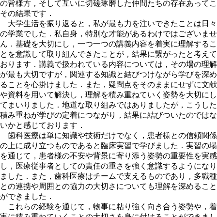
の皆様方，そして互いに切磋琢磨した仲間たちの存在あってこ
その結果です．
大学生活を振り返ると，私が最も力を注いできたことは日々
の学業でした．私自身，特別な才能があるわけではございませ
ん．基礎を大切にし，一つ一つの講義内容を着実に理解するこ
とを意識して取り組んできたことが，結果に繋がったと考えて
おります．講義で扱われている内容については，その場の理解
が最も大切ですが，関連する知識と結びつけながら学びを深め
ることを心掛けました．また，疑問点をそのままにせずに文献
や資料を用いて解決し，理解を積み重ねていく姿勢を大切にし
てまいりました．地道な取り組みではありましたが，こうした
積み重ねが学びの定着につながり，結果に結びついたのではな
いかと感じております．
歯科医療は単に知識や技術だけでなく，患者様との信頼関係
の上に成り立つものであると臨床実習で学びました．実習の場
を通じて，患者様の不安や背景に寄り添う姿勢の重要性を実感
し，医療従事者としての責任の重さを強く意識するようになり
ました．また，歯科医療はチームで支えるものであり，多職種
との連携や周囲との協力の大切さについても理解を深めること
ができました．
これらの経験を通じて，物事に粘り強く向き合う姿勢や，着
実に積み重ねていくことの大切さを身に付けることができまし