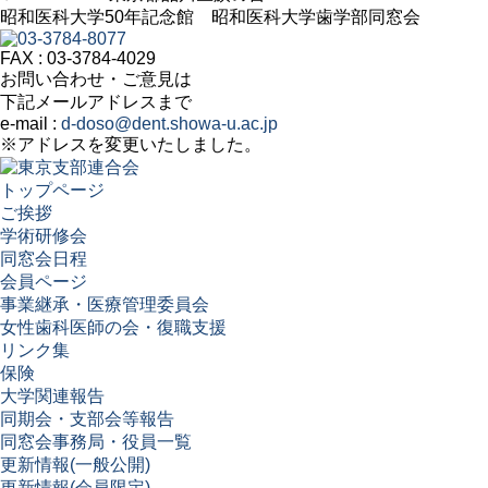
昭和医科大学50年記念館 昭和医科大学歯学部同窓会
FAX : 03-3784-4029
お問い合わせ・ご意見は
下記メールアドレスまで
e-mail :
d-doso@dent.showa-u.ac.jp
※アドレスを変更いたしました。
トップページ
ご挨拶
学術研修会
同窓会日程
会員ページ
事業継承・医療管理委員会
女性歯科医師の会・復職支援
リンク集
保険
大学関連報告
同期会・支部会等報告
同窓会事務局・役員一覧
更新情報(一般公開)
更新情報(会員限定)