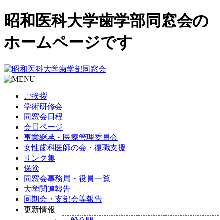
昭和医科大学歯学部同窓会の
ホームページです
ご挨拶
学術研修会
同窓会日程
会員ページ
事業継承・医療管理委員会
女性歯科医師の会・復職支援
リンク集
保険
同窓会事務局・役員一覧
大学関連報告
同期会・支部会等報告
更新情報