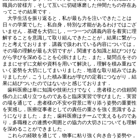
職員の皆様方，そして互いに切磋琢磨した仲間たちの存在あ
ってこその結果です．
大学生活を振り返ると，私が最も力を注いできたことは
日々の学業でした．私自身，特別な才能があるわけではござ
いません．基礎を大切にし，一つ一つの講義内容を着実に理
解することを意識して取り組んできたことが，結果に繋がっ
たと考えております．講義で扱われている内容については，
その場の理解が最も大切ですが，関連する知識と結びつけな
がら学びを深めることを心掛けました．また，疑問点をその
ままにせずに文献や資料を用いて解決し，理解を積み重ねて
いく姿勢を大切にしてまいりました．地道な取り組みではあ
りましたが，こうした積み重ねが学びの定着につながり，結
果に結びついたのではないかと感じております．
歯科医療は単に知識や技術だけでなく，患者様との信頼関
係の上に成り立つものであると臨床実習で学びました．実習
の場を通じて，患者様の不安や背景に寄り添う姿勢の重要性
を実感し，医療従事者としての責任の重さを強く意識するよ
うになりました．また，歯科医療はチームで支えるものであ
り，多職種との連携や周囲との協力の大切さについても理解
を深めることができました．
これらの経験を通じて，物事に粘り強く向き合う姿勢や，