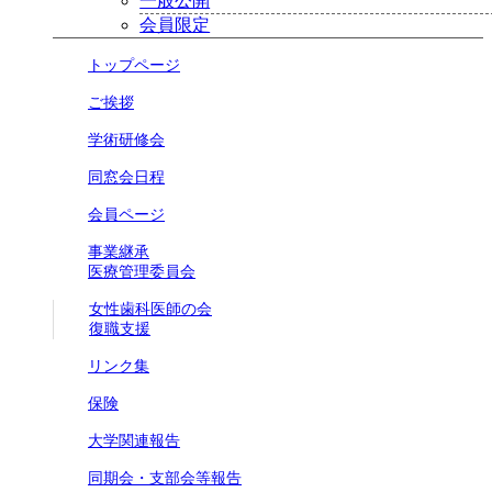
一般公開
会員限定
トップページ
ご挨拶
学術研修会
同窓会日程
会員ページ
事業継承
医療管理委員会
女性歯科医師の会
復職支援
リンク集
保険
大学関連報告
同期会・支部会等報告