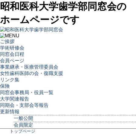
昭和医科大学歯学部同窓会の
ホームページです
ご挨拶
学術研修会
同窓会日程
会員ページ
事業継承・医療管理委員会
女性歯科医師の会・復職支援
リンク集
保険
同窓会事務局・役員一覧
大学関連報告
同期会・支部会等報告
更新情報
一般公開
会員限定
トップページ