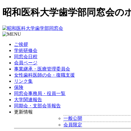
昭和医科大学歯学部同窓会の
ご挨拶
学術研修会
同窓会日程
会員ページ
事業継承・医療管理委員会
女性歯科医師の会・復職支援
リンク集
保険
同窓会事務局・役員一覧
大学関連報告
同期会・支部会等報告
更新情報
一般公開
会員限定