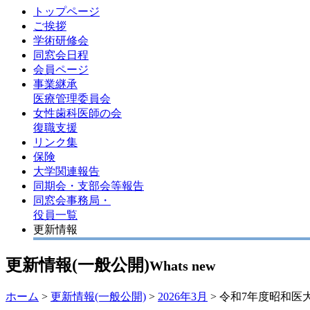
トップページ
ご挨拶
学術研修会
同窓会日程
会員ページ
事業継承
医療管理委員会
女性歯科医師の会
復職支援
リンク集
保険
大学関連報告
同期会・支部会等報告
同窓会事務局・
役員一覧
更新情報
更新情報(一般公開)
Whats new
ホーム
>
更新情報(一般公開)
>
2026年3月
> 令和7年度昭和