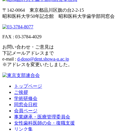
〒142-0064 東京都品川区旗の台2-2-15
昭和医科大学50年記念館 昭和医科大学歯学部同窓会
FAX : 03-3784-4029
お問い合わせ・ご意見は
下記メールアドレスまで
e-mail :
d-doso@dent.showa-u.ac.jp
※アドレスを変更いたしました。
トップページ
ご挨拶
学術研修会
同窓会日程
会員ページ
事業継承・医療管理委員会
女性歯科医師の会・復職支援
リンク集