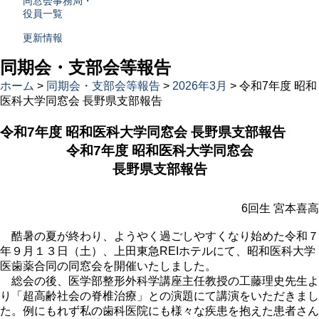
同窓会事務局・
役員一覧
更新情報
同期会・支部会等報告
ホーム
>
同期会・支部会等報告
>
2026年3月
> 令和7年度 昭和
医科大学同窓会 長野県支部報告
令和7年度 昭和医科大学同窓会 長野県支部報告
令和7年度 昭和医科大学同窓会
長野県支部報告
6回生 宮本喜高
酷暑の夏が終わり、ようやく過ごしやすくなり始めた令和７
年９月１３日（土）、上田東急REIホテルにて、昭和医科大学
医歯薬合同の同窓会を開催いたしました。
総会の後、医学部整形外科学講座主任教授の工藤理史先生よ
り「超高齢社会の脊椎治療」との演題にて講演をいただきまし
た。例にもれず私の歯科医院にも様々な疾患を抱えた患者さん