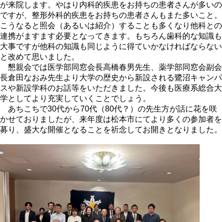
が来院します。やはり内科的疾患をお持ちの患者さんが多いの
ですが、整形外科的疾患をお持ちの患者さんもまた多いこと。
こうなると照会（あるいは紹介）することも多くなり他科との
連携がますます必要となってきます。もちろん歯科的な知識も
大事ですが他科の知識も同じように得ていかなければならない
と改めて思いました。
懇親会では医学部同窓会長高橋春男先生、薬学部同窓会副会
長倉田なおみ先生より大学の歴史から新設される鷺沼キャンパ
スや新設学科のお話等をいただきました。今後も医療系総合大
学としてより充実していくことでしょう。
あちこちで30代から70代（80代？）の先生方が話に花を咲
かせておりましたが、来年度は松本市にてより多くの参加者を
募り、盛大な開催となることを祈念してお開きとなりました。