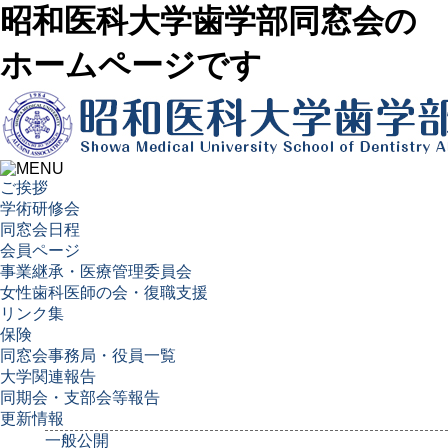
昭和医科大学歯学部同窓会の
ホームページです
ご挨拶
学術研修会
同窓会日程
会員ページ
事業継承・医療管理委員会
女性歯科医師の会・復職支援
リンク集
保険
同窓会事務局・役員一覧
大学関連報告
同期会・支部会等報告
更新情報
一般公開