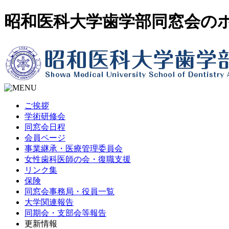
昭和医科大学歯学部同窓会の
ご挨拶
学術研修会
同窓会日程
会員ページ
事業継承・医療管理委員会
女性歯科医師の会・復職支援
リンク集
保険
同窓会事務局・役員一覧
大学関連報告
同期会・支部会等報告
更新情報