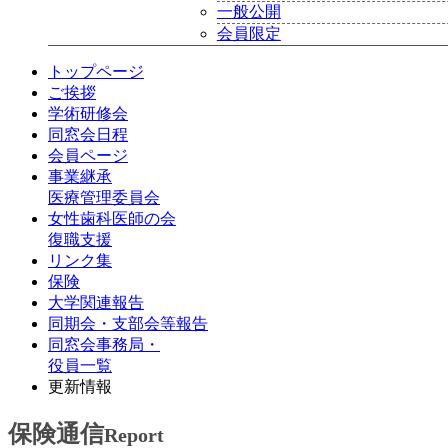
一般公開
会員限定
トップページ
ご挨拶
学術研修会
同窓会日程
会員ページ
事業継承
医療管理委員会
女性歯科医師の会
復職支援
リンク集
保険
大学関連報告
同期会・支部会等報告
同窓会事務局・
役員一覧
更新情報
保険通信
Report