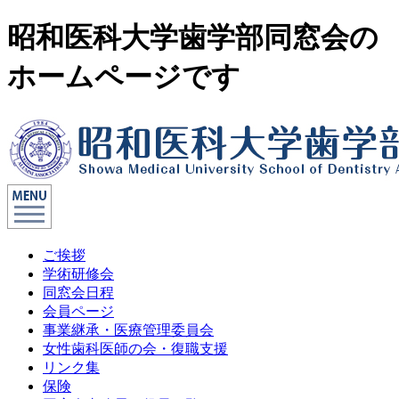
昭和医科大学歯学部同窓会の
ホームページです
ご挨拶
学術研修会
同窓会日程
会員ページ
事業継承・医療管理委員会
女性歯科医師の会・復職支援
リンク集
保険