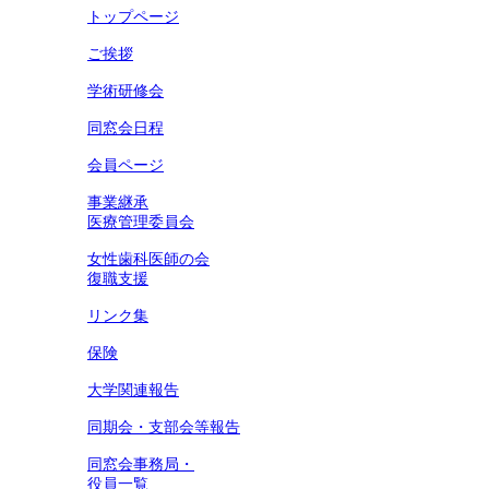
トップページ
ご挨拶
学術研修会
同窓会日程
会員ページ
事業継承
医療管理委員会
女性歯科医師の会
復職支援
リンク集
保険
大学関連報告
同期会・支部会等報告
同窓会事務局・
役員一覧