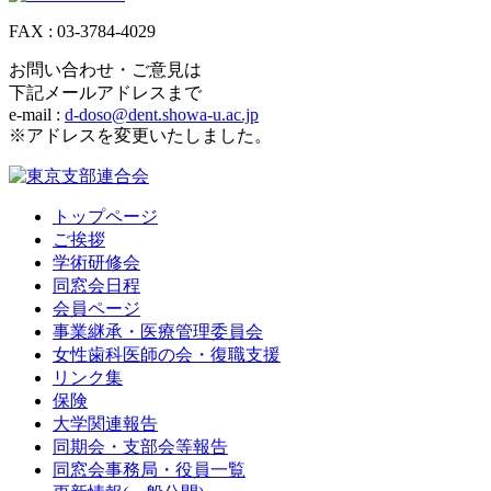
FAX : 03-3784-4029
お問い合わせ・ご意見は
下記メールアドレスまで
e-mail :
d-doso@dent.showa-u.ac.jp
※アドレスを変更いたしました。
トップページ
ご挨拶
学術研修会
同窓会日程
会員ページ
事業継承・医療管理委員会
女性歯科医師の会・復職支援
リンク集
保険
大学関連報告
同期会・支部会等報告
同窓会事務局・役員一覧