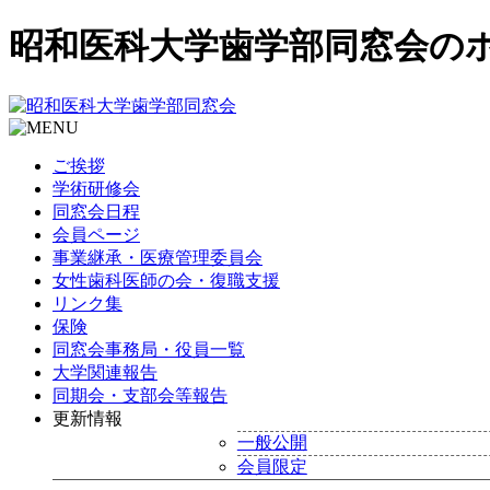
昭和医科大学歯学部同窓会の
ご挨拶
学術研修会
同窓会日程
会員ページ
事業継承・医療管理委員会
女性歯科医師の会・復職支援
リンク集
保険
同窓会事務局・役員一覧
大学関連報告
同期会・支部会等報告
更新情報
一般公開
会員限定