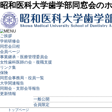
昭和医科大学歯学部同窓会の
ご挨拶
学術研修会
同窓会日程
会員ページ
事業継承・医療管理委員会
女性歯科医師の会・復職支援
リンク集
保険
同窓会事務局・役員一覧
大学関連報告
同期会・支部会等報告
更新情報
一般公開
会員限定
トップページ